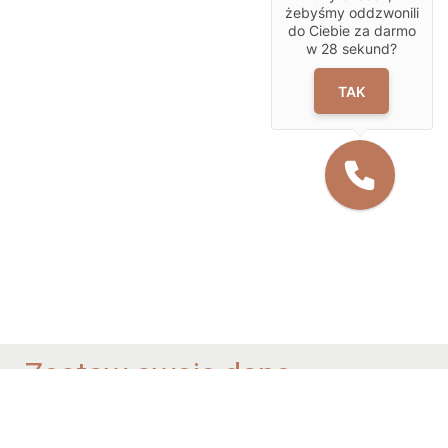
żebyśmy oddzwonili
do Ciebie za darmo
w
28
sekund?
TAK
Zostaw swoje dane