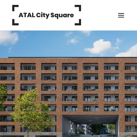
Inwestycja
Promocje
Lokale usługowe
Finansowanie
Galeria