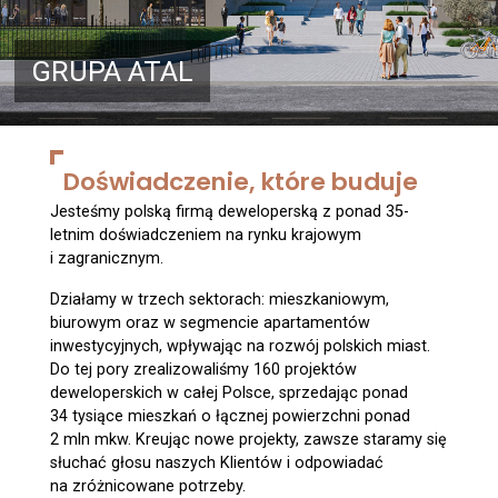
Apartamenty inw.
GRUPA
ATAL
Ceny
Grupa ATAL
Doświadczenie,
które buduje
Jesteśmy polską firmą deweloperską z ponad 35-
Wybierz mieszkanie
letnim doświadczeniem na rynku krajowym
i zagranicznym.
Wykończenia
Działamy w trzech sektorach: mieszkaniowym,
biurowym oraz w segmencie apartamentów
Wybierz apartament inw.
inwestycyjnych, wpływając na rozwój polskich miast.
Do tej pory zrealizowaliśmy 160 projektów
deweloperskich w całej Polsce, sprzedając ponad
Aktualności
34 tysiące mieszkań o łącznej powierzchni ponad
2 mln mkw. Kreując nowe projekty, zawsze staramy się
słuchać głosu naszych Klientów i odpowiadać
Kontakt
na zróżnicowane potrzeby.